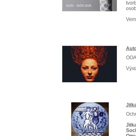
tvor
osob
Vern
Auto
OOA-
Výst
Jitk
Ochr
Jitk
Soc
Omy