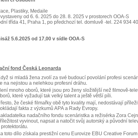
trace, Plastiky, Medaile
 vystaveny od 6. 6. 2025 do 28. 8. 2025 v prostorech OOA-S
dní třída 41, Praha 1, po předchozí tel. domluvě -tel. 224 934 40
isáž 5.6.2025 od 17,00 v sídle OOA-S
ační fond Česká Leonarda
dyž si mladá žena zvolí za své budoucí povolání profesi scenári
e na nejistou a nelehkou profesní dráhu.
ení mnoho oborů, které jsou pro ženy složitější než filmově-tele
borů, které vyžadují tak velký talent a ještě větší píli.
řesto, že české filmařky obě tyto kvality mají, nedostávají příleži
okládají fakta z výzkumů APA a Rady Evropy.
akladatelka nadačního fondu scenáristka a režisérka Zora Cejnk
říležitost vyvinout, napsat a natočit svůj autorský a původní tel
 protektorátu.
a toto dílo získala prestižní cenu Eurovize EBU Creative Forum 