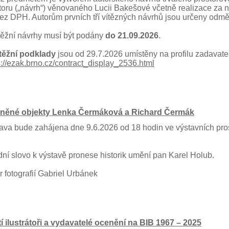
toru („návrh“) věnovaného Lucii Bakešové včetně realizace za 
ez DPH. Autorům prvních tří vítězných návrhů jsou určeny odměny (
ěžní návrhy musí být podány
do 21.09.2026
.
těžní podklady
jsou od 29.7.2026 umístěny na profilu zadavate
s://ezak.brno.cz/contract_display_2536.html
eněné objekty Lenka Čermáková a Richard Čermák
ava bude zahájena dne 9.6.2026 od 18 hodin ve výstavních pr
ní slovo k výstavě pronese historik umění pan Karel Holub.
r fotografií Gabriel Urbánek
í ilustrátoři a vydavatelé ocenění na BIB 1967 – 2025