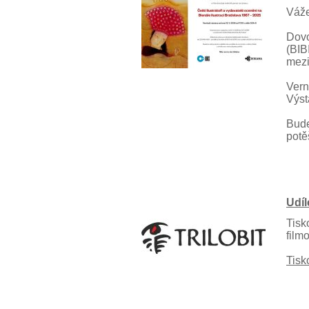
Váže
Dovo
(BIB
mezi
Vern
Výst
Bude
potě
Udíl
Tisk
film
Tisk