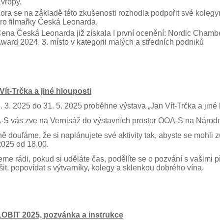
vropy.
ora se na základě této zkušenosti rozhodla podpořit své kolegy
ro filmařky Česká Leonarda.
ena Česká Leonarda již získala I první ocenění: Nordic Chamber
ward 2024, 3. místo v kategorii malých a středních podniků
Vít-Trčka a jiné hlouposti
. 3. 2025 do 31. 5. 2025 proběhne výstava „Jan Vít-Trčka a jiné 
S vás zve na Vernisáž do výstavních prostor OOA-S na Národní
ě doufáme, že si naplánujete své aktivity tak, abyste se mohli 
2025 od 18,00.
me rádi, pokud si uděláte čas, podělíte se o pozvání s vašimi přá
šit, popovídat s výtvarníky, kolegy a sklenkou dobrého vína.
OBIT 2025, pozvánka a instrukce