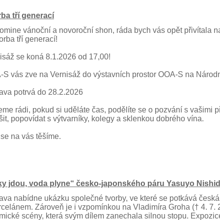
ba tří generací
omine vánoční a novoroční shon, ráda bych vás opět přivítala n
orba tří generací!
isáž se koná 8.1.2026 od 17,00!
S vás zve na Vernisáž do výstavních prostor OOA-S na Národní
ava potrvá do 28.2.2026
me rádi, pokud si uděláte čas, podělíte se o pozvání s vašimi přá
šit, popovídat s výtvarníky, kolegy a sklenkou dobrého vína.
se na vás těšíme.
y jdou, voda plyne“ česko-japonského páru Yasuyo Nishid
ava nabídne ukázku společné tvorby, ve které se potkává česká 
rcelánem. Zároveň je i vzpomínkou na Vladimíra Groha († 4. 7.
mické scény, která svým dílem zanechala silnou stopu. Expozice