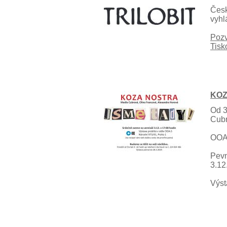
Česk
vyhl
Poz
Tisk
KOZ
Od 3
Cubr
OOA-
Pevn
3.12
Výst