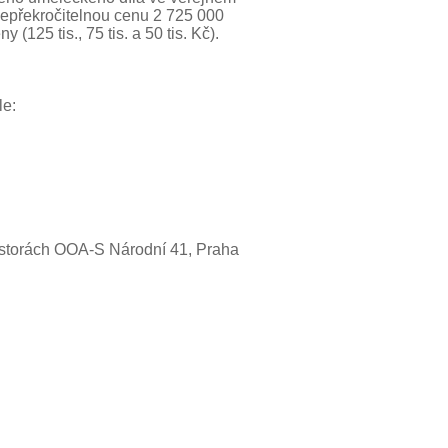
nepřekročitelnou cenu 2 725 000
125 tis., 75 tis. a 50 tis. Kč).
le:
ostorách OOA-S Národní 41, Praha