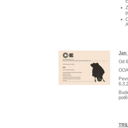
E
Z
p
C
A
Jan 
Od 6
OOA-
Pevn
6.3.
Bude
potě
TRIL