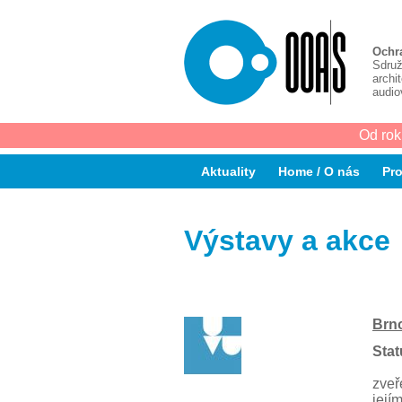
Ochr
Sdruž
archi
audio
Od rok
Aktuality
Home / O nás
Pro
Výstavy a akce
Brno
Stat
zveř
její