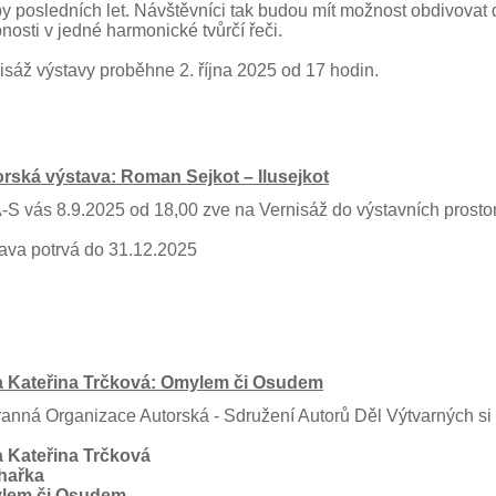
by posledních let. Návštěvníci tak budou mít možnost obdivovat dí
nosti v jedné harmonické tvůrčí řeči.
isáž výstavy proběhne 2. října 2025 od 17 hodin.
rská výstava: Roman Sejkot – Ilusejkot
S vás 8.9.2025 od 18,00 zve na Vernisáž do výstavních prosto
ava potrvá do 31.12.2025
a Kateřina Trčková: Omylem či Osudem
anná Organizace Autorská - Sdružení Autorů Děl Výtvarných si
a Kateřina Trčková
hařka
lem či Osudem