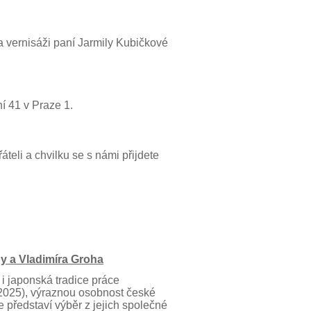
a vernisáži paní Jarmily Kubičkové
 41 v Praze 1.
teli a chvilku se s námi přijdete
y a Vladimíra Groha
i japonská tradice práce
 2025), výraznou osobnost české
 představí výběr z jejich společné