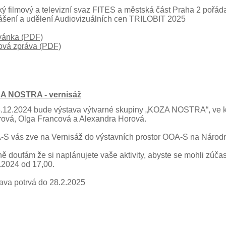
ý filmový a televizní svaz FITES a městská část Praha 2 pořádaj
ášení a udělení Audiovizuálních cen TRILOBIT 2025
vánka (PDF)
ová zpráva (PDF)
A NOSTRA - vernisáž
.12.2024 bude výstava výtvarné skupiny „KOZA NOSTRA“, ve 
ová, Olga Francová a Alexandra Horová.
S vás zve na Vernisáž do výstavních prostor OOA-S na Národní
ě doufám že si naplánujete vaše aktivity, abyste se mohli zúčas
.2024 od 17,00.
ava potrvá do 28.2.2025