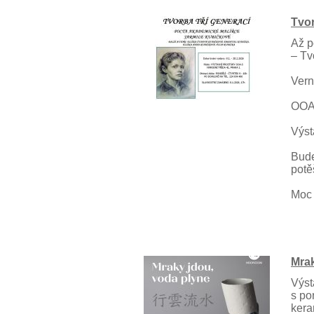
Tvor
Až p
– Tv
Vern
OOA-
Výst
Bude
potě
Moc 
Mrak
Výst
s po
kera