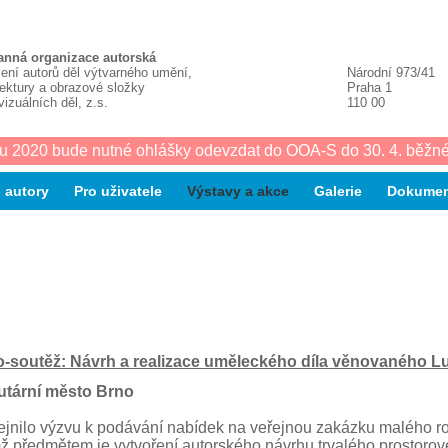
anná organizace autorská
ení autorů děl výtvarného umění,
Národní 973/41
tektury a obrazové složky
Praha 1
vizuálních děl, z.s.
110 00
u 2020 bude nutné ohlášky odevzdat do OOA-S do 30. 4. běžné
 autory
Pro uživatele
Výstavy a akce
Galerie
Dokumen
-soutěž: Návrh a realizace uměleckého díla věnovaného L
utární město Brno
ejnilo výzvu k podávání nabídek na veřejnou zakázku malého 
mž předmětem je vytvoření autorského návrhu trvalého prostoro