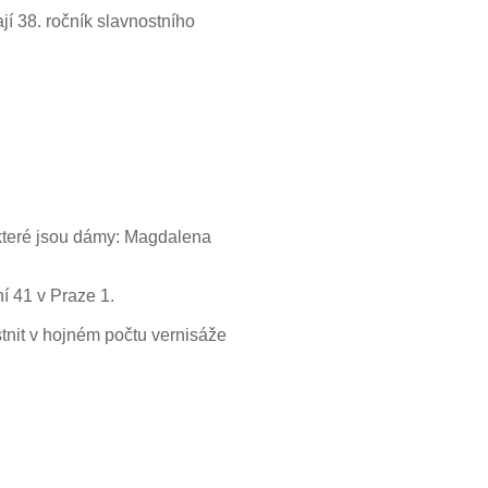
í 38. ročník slavnostního
které jsou dámy: Magdalena
 41 v Praze 1.
tnit v hojném počtu vernisáže