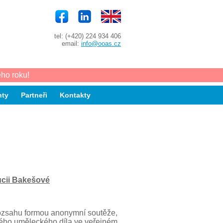
tel: (+420) 224 934 406
email:
info@ooas.cz
ho roku!
ty
Partneři
Kontakty
ucii Bakešové
rozsahu formou anonymní soutěže,
vého uměleckého díla ve veřejném