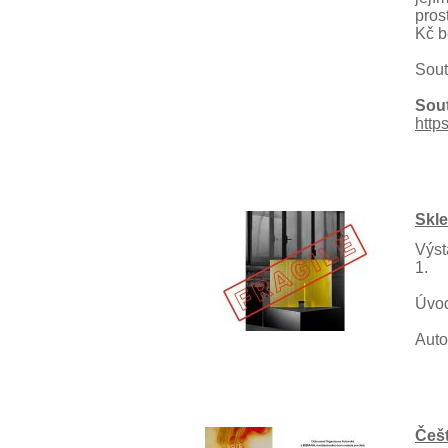
pros
Kč b
Sout
Sou
http
Skl
Výst
1.
Úvod
Auto
Češt