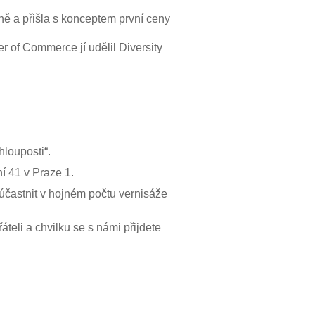
ně a přišla s konceptem první ceny
 of Commerce jí udělil Diversity
hlouposti“.
 41 v Praze 1.
zúčastnit v hojném počtu vernisáže
teli a chvilku se s námi přijdete