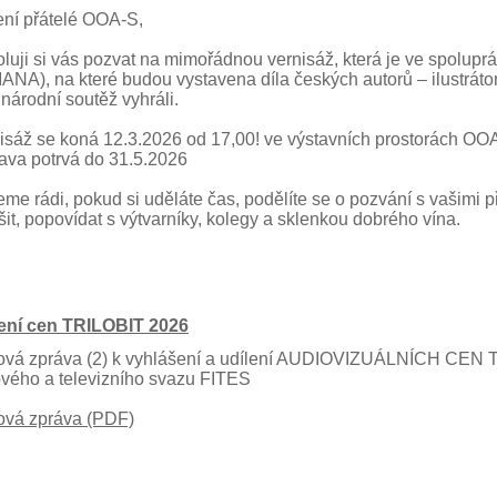
ní přátelé OOA-S,
luji si vás pozvat na mimořádnou vernisáž, která je ve spoluprác
IANA), na které budou vystavena díla českých autorů – ilustrátorů
národní soutěž vyhráli.
isáž se koná 12.3.2026 od 17,00! ve výstavních prostorách OOA
ava potrvá do 31.5.2026
me rádi, pokud si uděláte čas, podělíte se o pozvání s vašimi přá
šit, popovídat s výtvarníky, kolegy a sklenkou dobrého vína.
ení cen TRILOBIT 2026
ová zpráva (2) k vyhlášení a udílení AUDIOVIZUÁLNÍCH CEN
ového a televizního svazu FITES
ová zpráva (PDF)