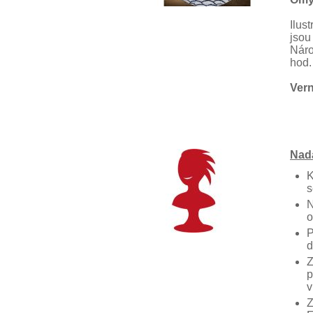
Ilus
jsou
Náro
hod.
Vern
Nad
K
s
N
o
P
d
Z
p
v
Z