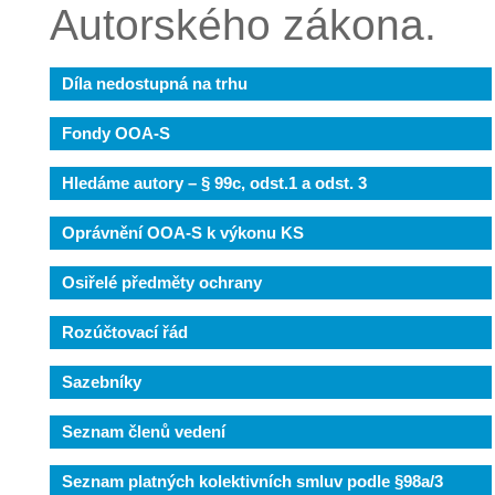
Autorského zákona.
Díla nedostupná na trhu
Fondy OOA-S
Hledáme autory – § 99c, odst.1 a odst. 3
Oprávnění OOA-S k výkonu KS
Osiřelé předměty ochrany
Rozúčtovací řád
Sazebníky
Seznam členů vedení
Seznam platných kolektivních smluv podle §98a/3