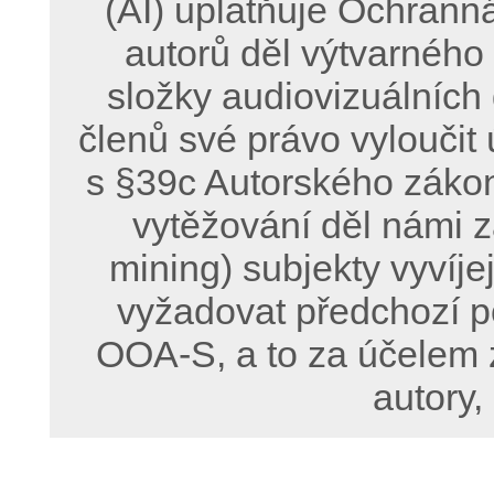
(AI) uplatňuje Ochrann
autorů děl výtvarného
složky audiovizuálních
členů své právo vyloučit 
s §39c Autorského zákon
vytěžování děl námi z
mining) subjekty vyvíje
vyžadovat předchozí p
OOA-S, a to za účelem 
autory,