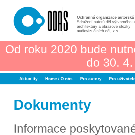
Ochranná organizace autorská
Sdružení autorů děl výtvarného 
architektury a obrazové složky
audiovizuálních děl, z.s.
Od roku 2020 bude nutn
do 30. 4
Aktuality
Home / O nás
Pro autory
Pro uživatel
Dokumenty
Informace poskytované 