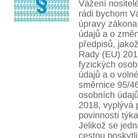
Vážení nositelé
rádi bychom Vá
úpravy zákona 
údajů a o změn
předpisů, jako
Rady (EU) 201
fyzických osob
údajů a o voln
směrnice 95/4
osobních údajů
2018, vyplývá p
povinností týk
Jelikož se jed
cestou poskytli